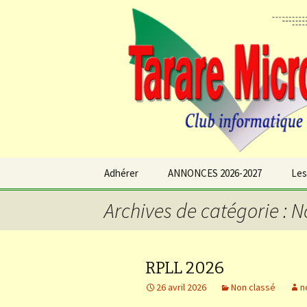
TARARE MICRO Club Informatique
Aller
au
Adhérer
ANNONCES 2026-2027
Les
contenu
Archives de catégorie : N
RPLL 2026
26 avril 2026
Non classé
n