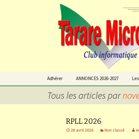
TARARE MICRO Club Informatique
Aller
au
Adhérer
ANNONCES 2026-2027
Les
contenu
Tous les articles par
nov
RPLL 2026
26 avril 2026
Non classé
n