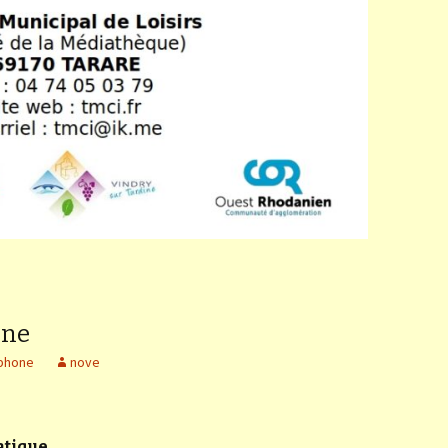
one
tphone
nove
atique