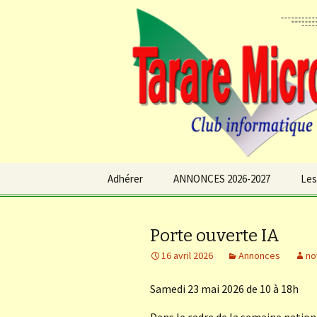
TARARE MICRO Club Informatique
Aller
au
Adhérer
ANNONCES 2026-2027
Les
contenu
Porte ouverte IA
16 avril 2026
Annonces
no
Samedi 23 mai 2026 de 10 à 18h